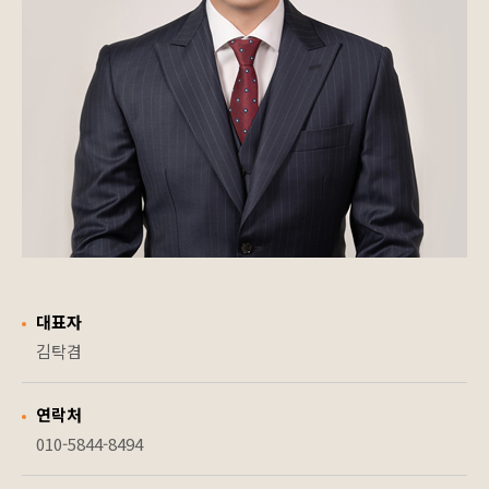
대표자
김탁겸
연락처
010-5844-8494